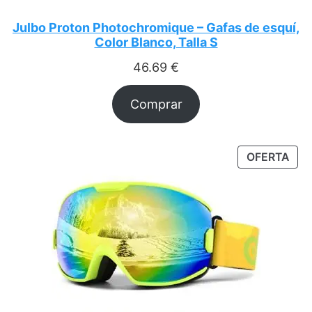
Julbo Proton Photochromique – Gafas de esquí,
Color Blanco, Talla S
46.69
€
Comprar
PRO
OFERTA
EN
OFE