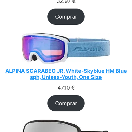
32.97
€
Comprar
ALPINA SCARABEO JR. White-Skyblue HM Blue
sph, Unisex-Youth, One Size
47.10
€
Comprar