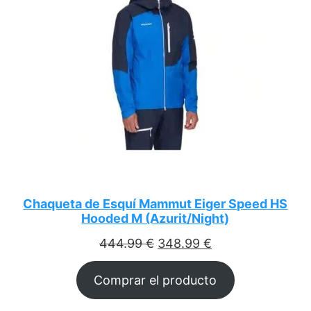
Chaqueta de Esquí Mammut Eiger Speed HS
Hooded M (Azurit/Night)
El
El
444.99
€
348.99
€
precio
precio
Comprar el producto
original
actual
era:
es: