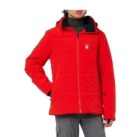
444.99 €.
348.99 €.