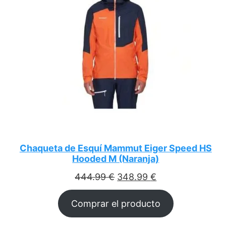
Chaqueta de Esquí Mammut Eiger Speed HS
Hooded M (Naranja)
El
El
444.99
€
348.99
€
precio
precio
Comprar el producto
original
actual
era:
es: