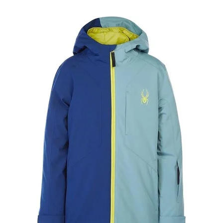
444.99 €.
348.99 €.