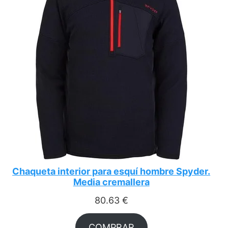
Chaqueta interior para esquí hombre Spyder.
Media cremallera
80.63
€
COMPRAR