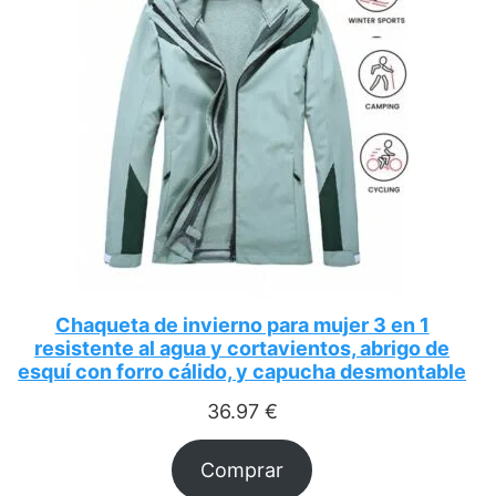
Chaqueta de invierno para mujer 3 en 1
resistente al agua y cortavientos, abrigo de
esquí con forro cálido, y capucha desmontable
36.97
€
Comprar