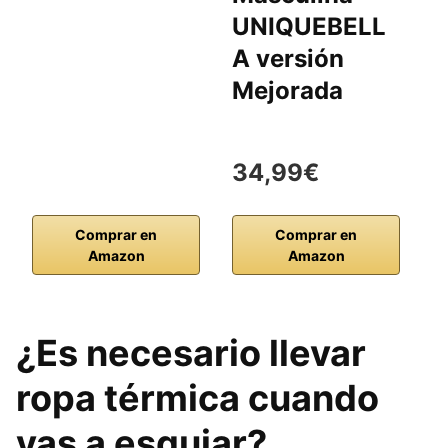
UNIQUEBELL
R
A versión
t
Mejorada
I
34,99€
2
Comprar en
Comprar en
Amazon
Amazon
¿Es necesario llevar
ropa térmica cuando
vas a esquiar?