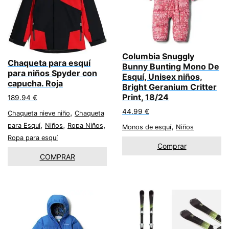
Columbia Snuggly
Chaqueta para esquí
Bunny Bunting Mono De
para niños Spyder con
Esquí, Unisex niños,
capucha. Roja
Bright Geranium Critter
Print, 18/24
189.94
€
,
44.99
€
Chaqueta nieve niño
Chaqueta
,
,
,
,
para Esquí
Niños
Ropa Niños
Monos de esquí
Niños
Ropa para esquí
Comprar
COMPRAR