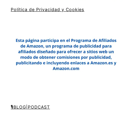
Política de Privacidad y Cookies
🎙️BLOG|PODCAST