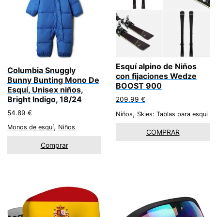
Esquí alpino de Niños
Columbia Snuggly
con fijaciones Wedze
Bunny Bunting Mono De
BOOST 900
Esquí, Unisex niños,
Bright Indigo, 18/24
209.99
€
,
54.89
€
Niños
Skies: Tablas para esqui
,
Monos de esquí
Niños
COMPRAR
Comprar