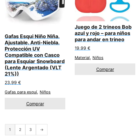
Juego de 2 trineos Bob
azul y rojo – para niños
Gafas Esqui Niño Niña.
para andar en trineo
Ajustable. Anti-Niebla.
19.99
€
Protección UV
Compatible con Casco
,
Material
Niños
para Esquiar Snowboard
(Lente Argentado (VLT
Comprar
21%))
23.99
€
,
Gafas para esquí
Niños
Comprar
1
2
3
→