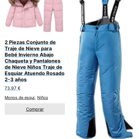
2 Piezas Conjunto de
Traje de Nieve para
Bebé Invierno Abajo
Chaqueta y Pantalones
de Nieve Niños Traje de
Esquiar Atuendo Rosado
2-3 años
73.97
€
,
Monos de esquí
Niños
Comprar