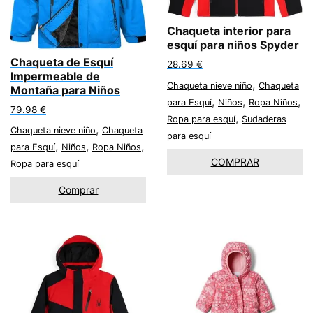
Chaqueta interior para
esquí para niños Spyder
Chaqueta de Esquí
28.69
€
Impermeable de
,
Chaqueta nieve niño
Chaqueta
Montaña para Niños
,
,
,
para Esquí
Niños
Ropa Niños
79.98
€
,
Ropa para esquí
Sudaderas
,
Chaqueta nieve niño
Chaqueta
para esquí
,
,
,
para Esquí
Niños
Ropa Niños
COMPRAR
Ropa para esquí
Comprar