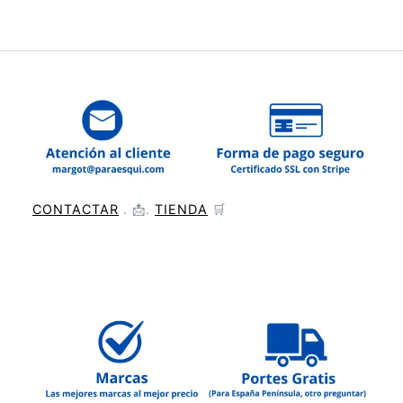
CONTACTAR
. 📩.
TIENDA
🛒