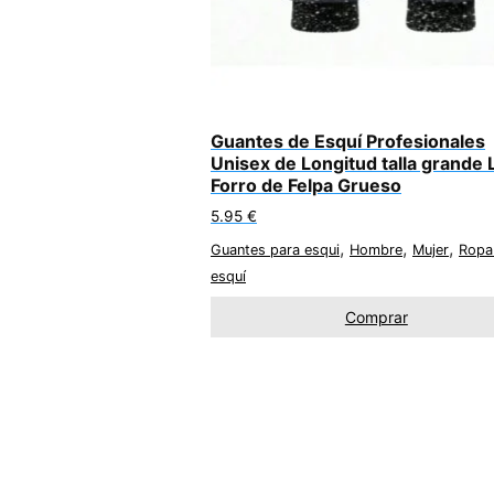
Guantes de Esquí Profesionales
Unisex de Longitud talla grande 
Forro de Felpa Grueso
5.95
€
,
,
,
Guantes para esqui
Hombre
Mujer
Ropa
esquí
Comprar