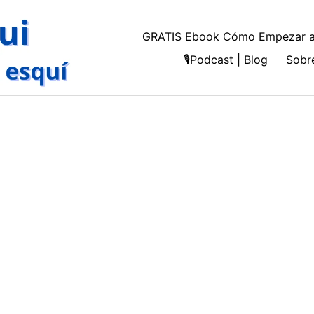
GRATIS Ebook Cómo Empezar a
🎙️Podcast | Blog
Sobr