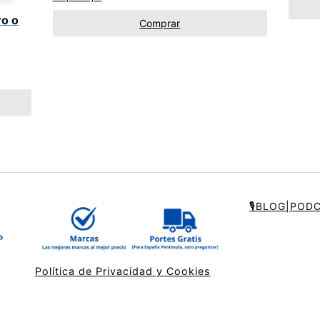
ro o
Comprar
🎙️BLOG|POD
Política de Privacidad y Cookies