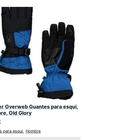
r Overweb Guantes para esqui,
e, Old Glory
€
,
s para esqui
Hombre