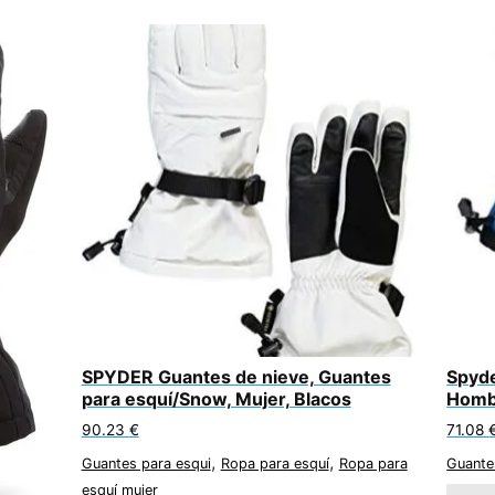
SPYDER Guantes de nieve, Guantes
Spyde
para esquí/Snow, Mujer, Blacos
Hombr
90.23
€
71.08
,
,
Guantes para esqui
Ropa para esquí
Ropa para
Guante
esquí mujer