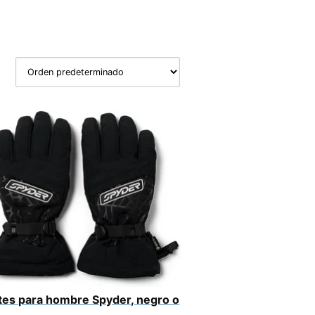
es para hombre Spyder, negro o