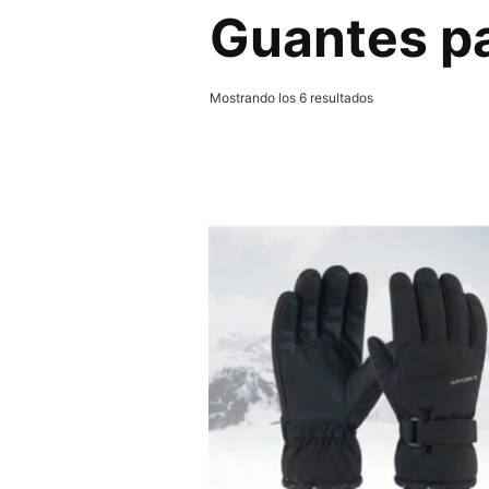
Guantes pa
Mostrando los 6 resultados