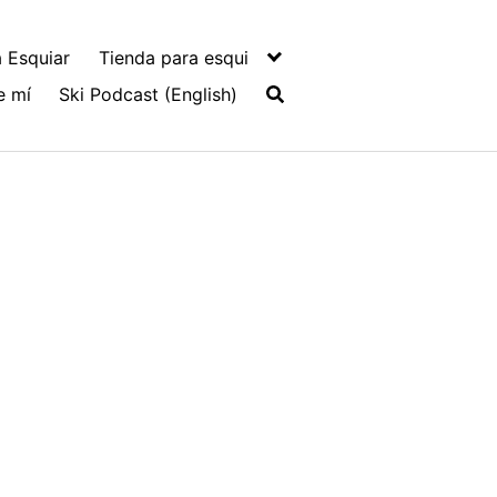
 Esquiar
Tienda para esqui
e mí
Ski Podcast (English)