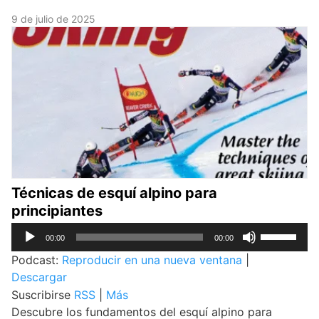
9 de julio de 2025
Técnicas de esquí alpino para
principiantes
Reproductor
Utiliza
00:00
00:00
de
las
Podcast:
Reproducir en una nueva ventana
|
audio
teclas
Descargar
de
Suscribirse
RSS
|
Más
flecha
Descubre los fundamentos del esquí alpino para
arriba/abaj