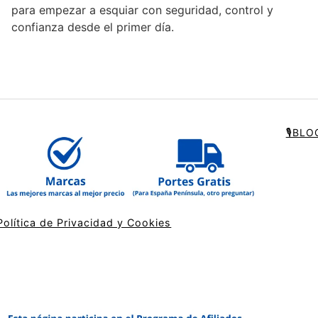
para empezar a esquiar con seguridad, control y
para
confianza desde el primer día.
aumentar
o
disminuir
el
volumen.
🎙️BL
Política de Privacidad y Cookies