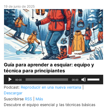
19 de junio de 2025
Guía para aprender a esquiar: equipo y
técnica para principiantes
Reproductor
Utiliza
00:00
00:00
de
las
Podcast:
Reproducir en una nueva ventana
|
audio
teclas
Descargar
de
Suscribirse
RSS
|
Más
flecha
Descubre el equipo esencial y las técnicas básicas
o
arriba/abaj