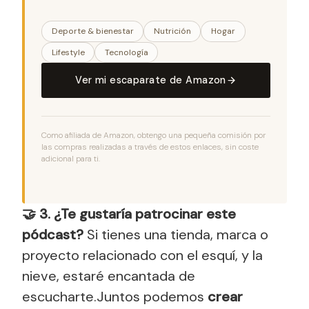
Deporte & bienestar
Nutrición
Hogar
Lifestyle
Tecnología
Ver mi escaparate de Amazon
Como afiliada de Amazon, obtengo una pequeña comisión por
las compras realizadas a través de estos enlaces, sin coste
adicional para ti.
🤝 3. ¿Te gustaría patrocinar este
pódcast?
Si tienes una tienda, marca o
proyecto relacionado con el esquí, y la
nieve, estaré encantada de
escucharte.Juntos podemos
crear