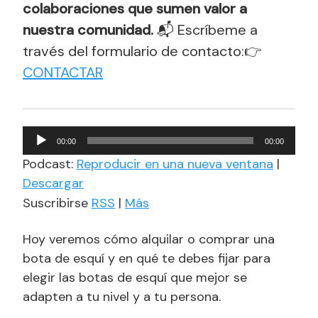
colaboraciones que sumen valor a
nuestra comunidad.
📬 Escríbeme a
través del formulario de contacto:👉
CONTACTAR
Reproductor
00:00
00:00
de
Podcast:
Reproducir en una nueva ventana
|
audio
Descargar
Suscribirse
RSS
|
Más
Hoy veremos cómo alquilar o comprar una
bota de esquí y en qué te debes fijar para
elegir las botas de esquí que mejor se
adapten a tu nivel y a tu persona.