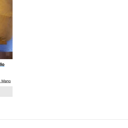
lo
a Mano