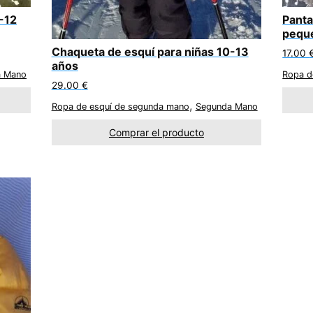
-12
Panta
pequ
Chaqueta de esquí para niñas 10-13
17.00
años
a Mano
Ropa d
29.00
€
,
Ropa de esquí de segunda mano
Segunda Mano
Comprar el producto